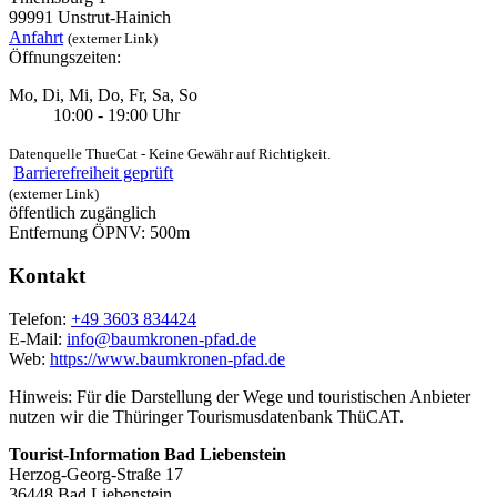
99991 Unstrut-Hainich
Anfahrt
(externer Link)
Öffnungszeiten:
Mo, Di, Mi, Do, Fr, Sa, So
10:00 - 19:00 Uhr
Datenquelle ThueCat - Keine Gewähr auf Richtigkeit.
Barrierefreiheit geprüft
(externer Link)
öffentlich zugänglich
Entfernung ÖPNV: 500m
Kontakt
Telefon:
+49 3603 834424
E-Mail:
info@baumkronen-pfad.de
Web:
https://www.baumkronen-pfad.de
Hinweis: Für die Darstellung der Wege und touristischen Anbieter
nutzen wir die Thüringer Tourismusdatenbank ThüCAT.
Tourist-Information Bad Liebenstein
Herzog-Georg-Straße 17
36448 Bad Liebenstein