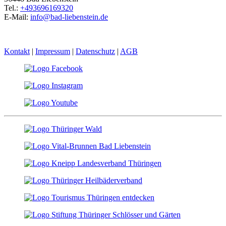
Tel.:
+493696169320
E-Mail:
info@bad-liebenstein.de
Kontakt
|
Impressum
|
Datenschutz
|
AGB