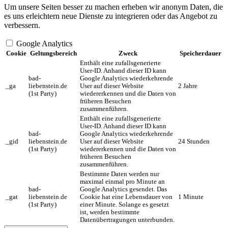
Um unsere Seiten besser zu machen erheben wir anonym Daten, die
es uns erleichtern neue Dienste zu integrieren oder das Angebot zu
verbessern.
Google Analytics
Cookie
Geltungsbereich
Zweck
Speicherdauer
Enthält eine zufallsgenerierte
User-ID. Anhand dieser ID kann
bad-
Google Analytics wiederkehrende
_ga
liebenstein.de
User auf dieser Website
2 Jahre
(1st Party)
wiedererkennen und die Daten von
früheren Besuchen
zusammenführen.
Enthält eine zufallsgenerierte
User-ID. Anhand dieser ID kann
bad-
Google Analytics wiederkehrende
_gid
liebenstein.de
User auf dieser Website
24 Stunden
(1st Party)
wiedererkennen und die Daten von
früheren Besuchen
zusammenführen.
Bestimmte Daten werden nur
maximal einmal pro Minute an
bad-
Google Analytics gesendet. Das
_gat
liebenstein.de
Cookie hat eine Lebensdauer von
1 Minute
(1st Party)
einer Minute. Solange es gesetzt
ist, werden bestimmte
Datenübertragungen unterbunden.