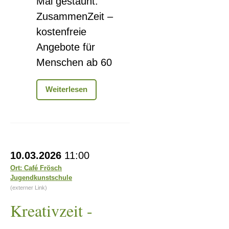
Mal gestaunt.
ZusammenZeit –
kostenfreie
Angebote für
Menschen ab 60
Erzählcafe-
Weiterlesen
Geschichten
die
das
Leben
schrieb
Kreativzeit
10.03.2026
11:00
-
Ort: Café Frösch
Jugendkunstschule
ohne
(externer Link)
Vorkenntnisse
Kreativzeit -