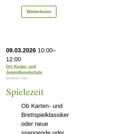
STEAK
Weiterlesen
AM
SPIESS
-
Das
Erlebnis
Spielezeit
am
09.03.2026
10:00–
Tisch
12:00
-
Ort: Kinder- und
Jugendkunstschule
(externer Link)
Spielezeit
Ob Karten- und
Brettspielklassiker
oder neue
spannende oder