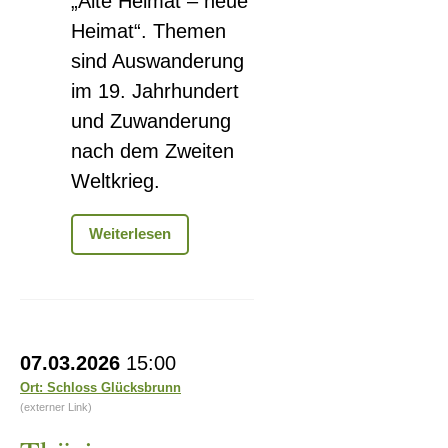
„Alte Heimat – neue
Heimat“. Themen
sind Auswanderung
im 19. Jahrhundert
und Zuwanderung
nach dem Zweiten
Weltkrieg.
Ausstellung:
Weiterlesen
Alte
Heimat
–
Neue
Heimat
Thüringer
07.03.2026
15:00
Bachwochen
Ort: Schloss Glücksbrunn
im
(externer Link)
Schloss