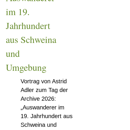
aus
im 19.
Schweina
und
Jahrhundert
Umgebung
aus Schweina
und
Umgebung
Vortrag von Astrid
Adler zum Tag der
Archive 2026:
„Auswanderer im
19. Jahrhundert aus
Schweina und