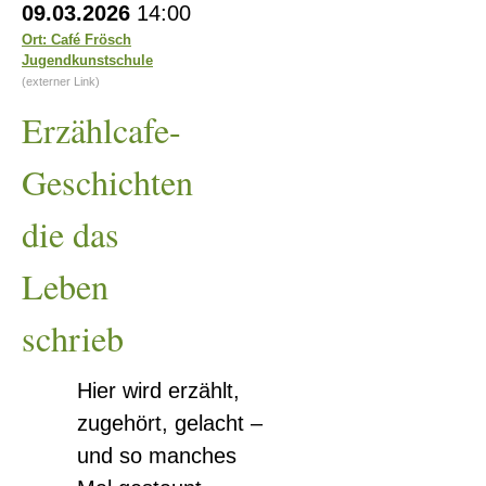
09.03.2026
14:00
Geschichten
Ort: Café Frösch
Jugendkunstschule
die
(externer Link)
das
Erzählcafe-
Leben
schrieb
Geschichten
die das
Leben
schrieb
Hier wird erzählt,
zugehört, gelacht –
und so manches