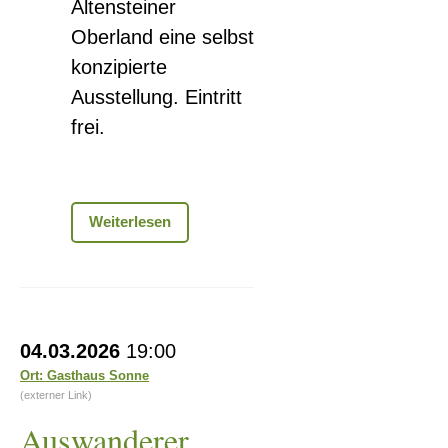
Altensteiner
Oberland eine selbst
konzipierte
Ausstellung. Eintritt
frei.
Ausstellungseröffnung
Weiterlesen
»200
Jahre
Theaterherzog«
Auswanderer
04.03.2026
19:00
im
Ort: Gasthaus Sonne
19.
(externer Link)
Jahrhundert
Auswanderer