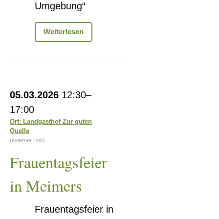
Umgebung“
Auswanderer
Weiterlesen
im
19.
Jahrhundert
aus
Schweina
Frauentagsfeier
und
05.03.2026
12:30–
in
Umgebung
17:00
Meimers
Ort: Landgasthof Zur guten
Quelle
(externer Link)
Frauentagsfeier
in Meimers
Frauentagsfeier in