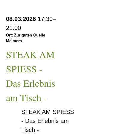
schön!
STEAK
08.03.2026
17:30–
AM
21:00
SPIESS
Ort: Zur guten Quelle
Meimers
-
Das
STEAK AM
Erlebnis
SPIESS -
am
Tisch
Das Erlebnis
-
am Tisch -
STEAK AM SPIESS
- Das Erlebnis am
Tisch -