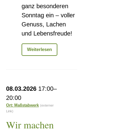
ganz besonderen
Sonntag ein – voller
Genuss, Lachen
und Lebensfreude!
KaffeeKlatsch
Weiterlesen
zum
Frauentag
Wir
08.03.2026
17:00–
machen
20:00
´s
Ort: Maßstabwerk
(externer
uns
Link)
schön!
Wir machen