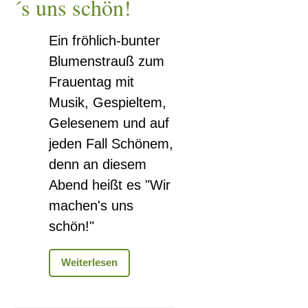
´s uns schön!
Ein fröhlich-bunter
Blumenstrauß zum
Frauentag mit
Musik, Gespieltem,
Gelesenem und auf
jeden Fall Schönem,
denn an diesem
Abend heißt es "Wir
machen's uns
schön!"
Wir
Weiterlesen
machen
´s
uns