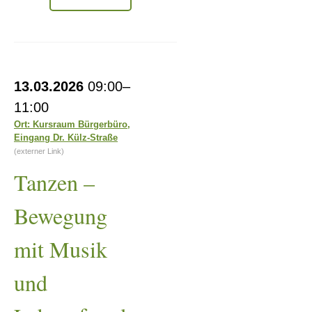
-
ohne
Vorkenntnisse
Tanzen
13.03.2026
09:00–
–
11:00
Bewegung
Ort: Kursraum Bürgerbüro,
Eingang Dr. Külz-Straße
mit
(externer Link)
Musik
Tanzen –
und
Lebensfreude
Bewegung
mit Musik
und