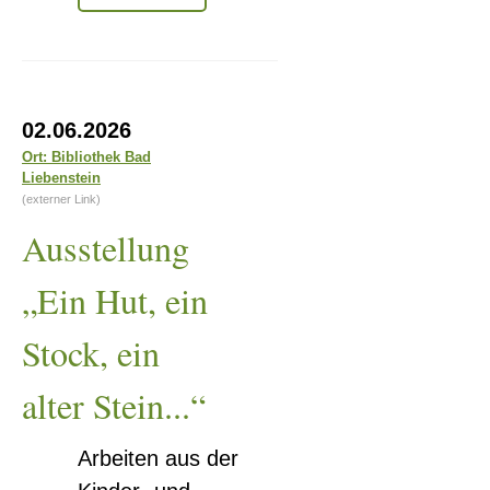
-
Geschichten
die
das
Leben
Ausstellung
schrieb
02.06.2026
„Ein
Ort: Bibliothek Bad
Liebenstein
Hut,
(externer Link)
ein
Ausstellung
Stock,
ein
„Ein Hut, ein
alter
Stock, ein
Stein...“
alter Stein...“
Arbeiten aus der