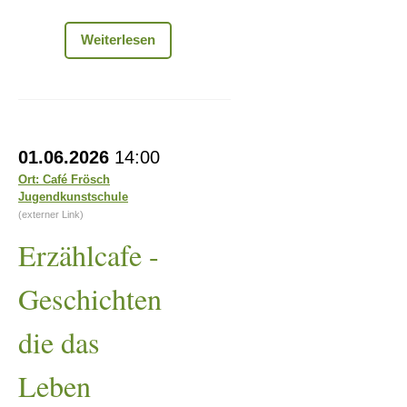
Spielezeit
Weiterlesen
Erzählcafe
01.06.2026
14:00
-
Ort: Café Frösch
Jugendkunstschule
Geschichten
(externer Link)
die
Erzählcafe -
das
Leben
Geschichten
schrieb
die das
Leben