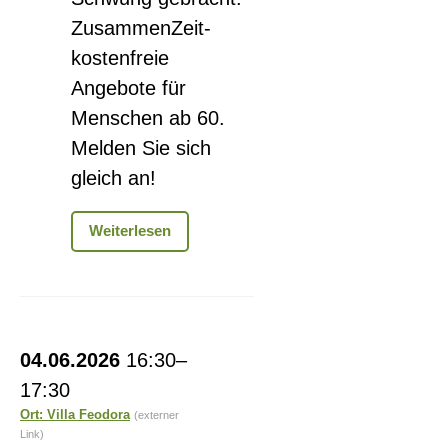
ZusammenZeit-
kostenfreie
Angebote für
Menschen ab 60.
Melden Sie sich
gleich an!
Gehirnjogging
Weiterlesen
ohne
schwitzen
-
Wir
raten
Führung
ohne
04.06.2026
16:30–
Villa
rosten
17:30
Feodora
Ort: Villa Feodora
(externer
Link)