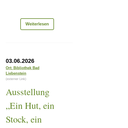
Bogenschießen
Weiterlesen
-
Schnuppertraining-
Ausstellung
03.06.2026
„Ein
Ort: Bibliothek Bad
Liebenstein
Hut,
(externer Link)
ein
Ausstellung
Stock,
ein
„Ein Hut, ein
alter
Stock, ein
Stein...“