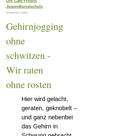
Ort: Café Frösch
Jugendkunstschule
schwitzen
(externer Link)
-
Gehirnjogging
Wir
raten
ohne
ohne
schwitzen -
rosten
Wir raten
ohne rosten
Hier wird gelacht,
geraten, geknobelt –
und ganz nebenbei
das Gehirn in
Schwung gebracht.