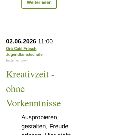
Ausstellung
Weiterlesen
„Ein
Hut,
ein
Stock,
ein
Kreativzeit
alter
02.06.2026
11:00
-
Stein...“
Ort: Café Frösch
Jugendkunstschule
ohne
(externer Link)
Vorkenntnisse
Kreativzeit -
ohne
Vorkenntnisse
Ausprobieren,
gestalten, Freude