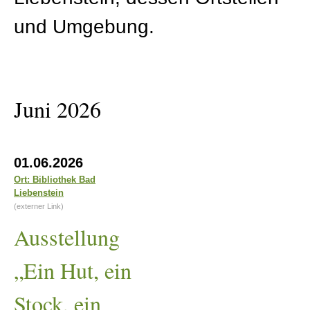
und Umgebung.
Juni 2026
Ausstellung
01.06.2026
„Ein
Ort: Bibliothek Bad
Liebenstein
Hut,
(externer Link)
ein
Ausstellung
Stock,
ein
„Ein Hut, ein
alter
Stock, ein
Stein...“