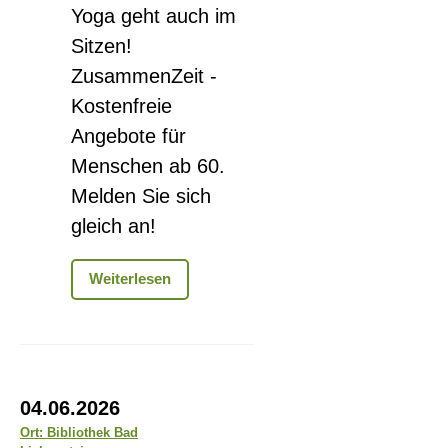
Yoga geht auch im
Sitzen!
ZusammenZeit -
Kostenfreie
Angebote für
Menschen ab 60.
Melden Sie sich
gleich an!
Sitzjoga
Weiterlesen
-
Stuhl
statt
Matte
Ausstellung
04.06.2026
„Ein
Ort: Bibliothek Bad