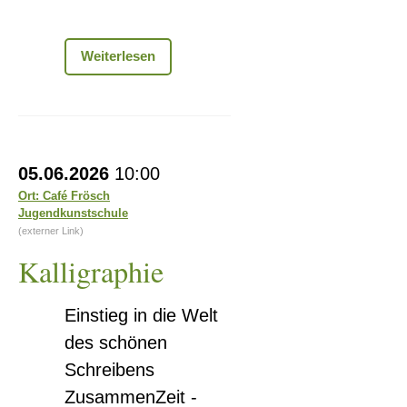
Ausstellung
Weiterlesen
„Ein
Hut,
ein
Stock,
ein
Kalligraphie
alter
05.06.2026
10:00
Stein...“
Ort: Café Frösch
Jugendkunstschule
(externer Link)
Kalligraphie
Einstieg in die Welt
des schönen
Schreibens
ZusammenZeit -