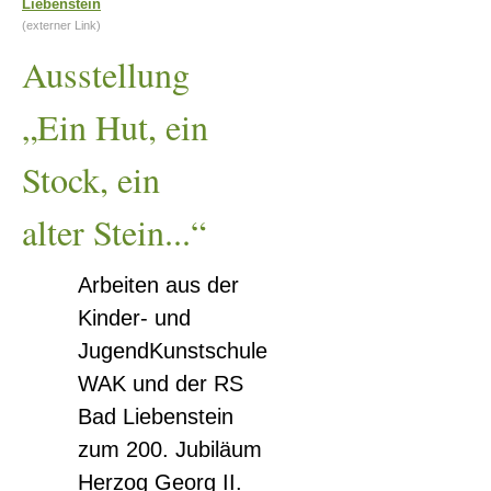
Liebenstein
Hut,
(externer Link)
ein
Ausstellung
Stock,
ein
„Ein Hut, ein
alter
Stock, ein
Stein...“
alter Stein...“
Arbeiten aus der
Kinder- und
JugendKunstschule
WAK und der RS
Bad Liebenstein
zum 200. Jubiläum
Herzog Georg II.