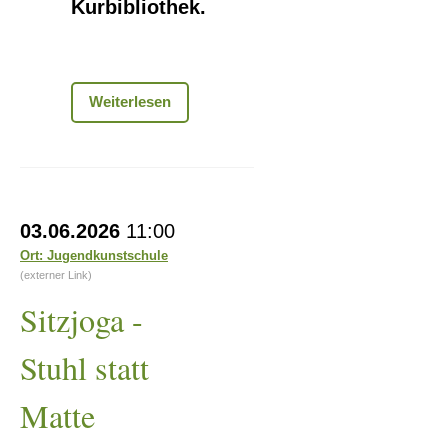
Kurbibliothek.
Ausstellung
Weiterlesen
„Ein
Hut,
ein
Stock,
ein
Sitzjoga
alter
03.06.2026
11:00
-
Stein...“
Ort: Jugendkunstschule
Stuhl
(externer Link)
statt
Sitzjoga -
Matte
Stuhl statt
Matte