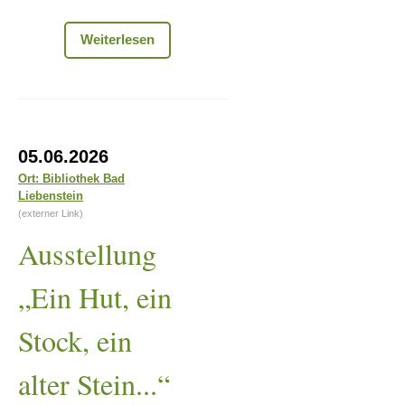
Führung
Weiterlesen
Villa
Feodora
Ausstellung
05.06.2026
„Ein
Ort: Bibliothek Bad
Liebenstein
Hut,
(externer Link)
ein
Ausstellung
Stock,
ein
„Ein Hut, ein
alter
Stock, ein
Stein...“
alter Stein...“