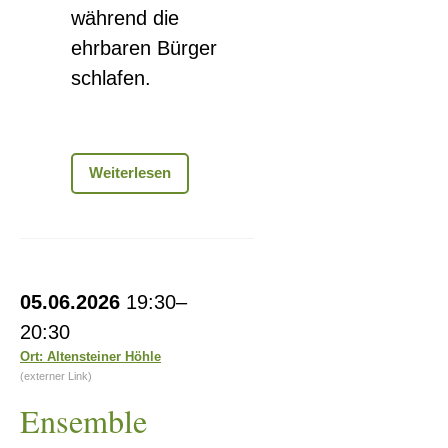
während die
ehrbaren Bürger
schlafen.
»Sagenhafter
Weiterlesen
Burggang
mit
Magd
Anna«
Ensemble
05.06.2026
19:30–
brassamezzo
20:30
Ort: Altensteiner Höhle
(externer Link)
Ensemble