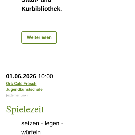
Kurbibliothek.
Ausstellung
Weiterlesen
„Ein
Hut,
ein
Stock,
ein
Spielezeit
alter
01.06.2026
10:00
Stein...“
Ort: Café Frösch
Jugendkunstschule
(externer Link)
Spielezeit
setzen - legen -
würfeln