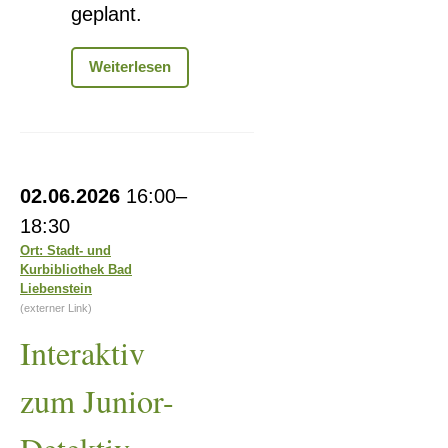
geplant.
Begegnungscafé
Weiterlesen
Interaktiv
02.06.2026
16:00–
zum
18:30
Junior-
Ort: Stadt- und
Kurbibliothek Bad
Detektiv
Liebenstein
(externer Link)
Interaktiv
zum Junior-