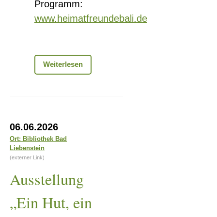
Programm:
www.heimatfreundebali.de
Burgfest
Weiterlesen
–
666
Jahre
Burgruine
Bad
Ausstellung
Liebenstein
06.06.2026
„Ein
Ort: Bibliothek Bad
Liebenstein
Hut,
(externer Link)
ein
Ausstellung
Stock,
ein
„Ein Hut, ein
alter