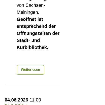
von Sachsen-
Meiningen.
Geöffnet ist
entsprechend der
Öffnungszeiten der
Stadt- und
Kurbibliothek.
Ausstellung
Weiterlesen
„Ein
Hut,
ein
Stock,
ein
Gehirnjogging
alter
04.06.2026
11:00
ohne
Stein...“