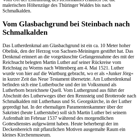
malerischen Höhenzüge des Thüringer Waldes bis nach
Schmalkalden.
Vom Glasbachgrund bei Steinbach nach
Schmalkalden
Das Lutherdenkmal am Glasbachgrund ist ein ca. 10 Meter hoher
Obelisk, den der Herzog von Sachsen-Meiningen gestiftet hat. Das
Denkmal erinnert an die vorgetäuschte Gefangennahme des mit der
Reichsacht belegten Martin Luther auf seiner Rückreise vom
Reichstag zu Worms nach Wittenberg am 4. Mai 1521. Luther
wurde von hier auf die Wartburg gebracht, wo er als »Junker Jörg«
in kurzer Zeit das Neue Testament übersetzte. Am Lutherdenkmal
befinden sich eine Lutherbuche und der im Volksmund als
Lutherborn bezeichnete Quell. Vom Luthergrund aus führt der
Abschnitt des Lutherweges über den Rennsteig und Brotterode nach
Schmalkalden mit Lutherhaus und St. Georgskirche, in der Luther
gepredigt hat. In der ehemaligen Paramentenkammer über der
Sakristei (heute Lutherstube) soll sich Martin Luther bei seinem
Aufenthalt im Februar 1537 während des morgendlichen
Gottesdienstes aufgewärmt haben. Heute beherbergt der im
Deckenbereich mit pflanzlichen Motiven ausgemalte Raum ein
kleines Kirchenmuseum.