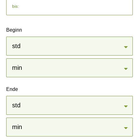
Enddatum
Beginn
Pflichtfeld
Beginn (std)
*
Pflichtfeld
Beginn (min)
*
0
Ende
Ende (std)
Endzeit (min)