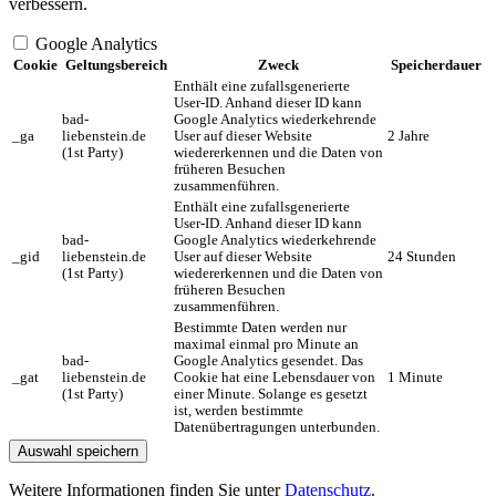
verbessern.
Google Analytics
Cookie
Geltungsbereich
Zweck
Speicherdauer
Enthält eine zufallsgenerierte
User-ID. Anhand dieser ID kann
bad-
Google Analytics wiederkehrende
_ga
liebenstein.de
User auf dieser Website
2 Jahre
(1st Party)
wiedererkennen und die Daten von
früheren Besuchen
zusammenführen.
Enthält eine zufallsgenerierte
User-ID. Anhand dieser ID kann
bad-
Google Analytics wiederkehrende
_gid
liebenstein.de
User auf dieser Website
24 Stunden
(1st Party)
wiedererkennen und die Daten von
früheren Besuchen
zusammenführen.
Bestimmte Daten werden nur
maximal einmal pro Minute an
bad-
Google Analytics gesendet. Das
_gat
liebenstein.de
Cookie hat eine Lebensdauer von
1 Minute
(1st Party)
einer Minute. Solange es gesetzt
ist, werden bestimmte
Datenübertragungen unterbunden.
Auswahl speichern
Weitere Informationen finden Sie unter
Datenschutz
.