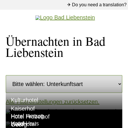
✈ Do you need a translation?
Übernachten in Bad
Liebenstein
Kulturhotel
Alle Filtereinstellungen zurücksetzen.
Kaiserhof
Hotel Herzog
Hotel Fröbelhof
Hotel Haus
Waldhotel
Georg