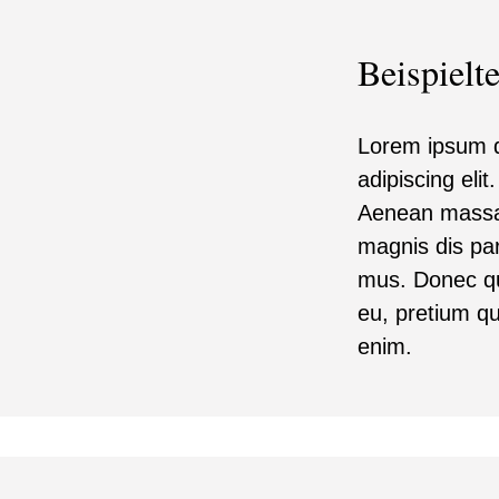
Beispielte
Lorem ipsum d
adipiscing eli
Aenean massa.
magnis dis par
mus. Donec qua
eu, pretium q
enim.