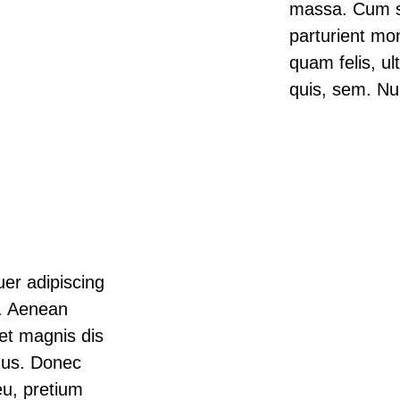
massa. Cum so
parturient mo
quam felis, ul
quis, sem. Nu
er adipiscing
r. Aenean
et magnis dis
mus. Donec
eu, pretium