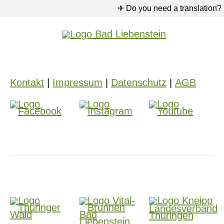
✈ Do you need a translation?
Übernachten
Gesundheit
Kontakt
|
Impressum
|
Datenschutz
|
AGB
Informationen zur Kur
Heilwasser
Gesundheitspartner
Waldbaden
Terrainkurwege
Service
0