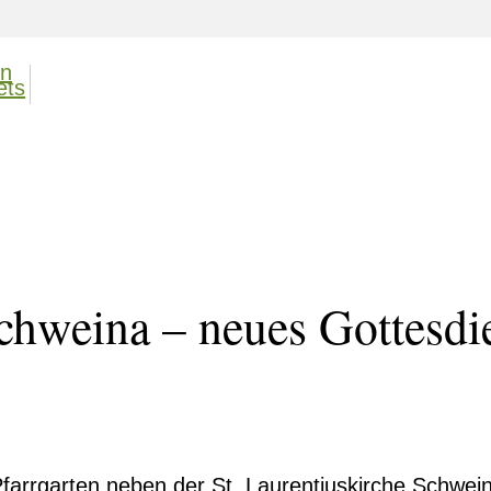
chweina – neues Gottesdi
Pfarrgarten neben der St. Laurentiuskirche Schwei