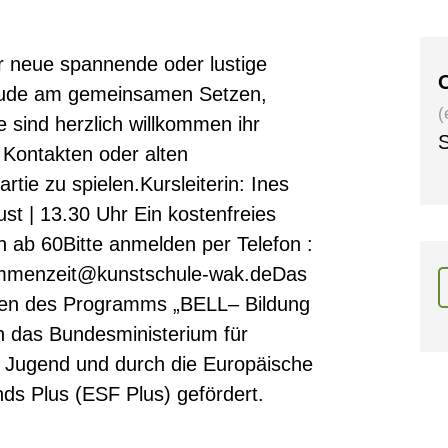
er neue spannende oder lustige
O
Freude am gemeinsamen Setzen,
(
e sind herzlich willkommen ihr
S
Kontakten oder alten
tie zu spielen.Kursleiterin: Ines
st | 13.30 Uhr Ein kostenfreies
ab 60Bitte anmelden per Telefon :
ammenzeit@kunstschule-wak.deDas
men des Programms „BELL– Bildung
 das Bundesministerium für
d Jugend und durch die Europäische
ds Plus (ESF Plus) gefördert.