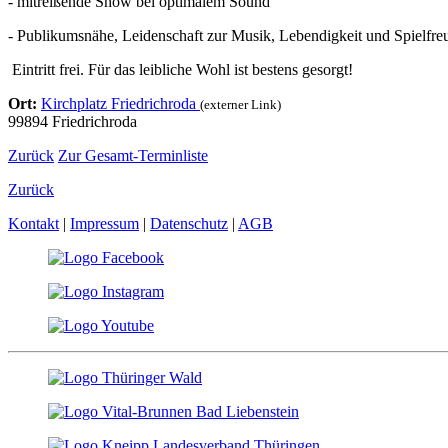
- mitreißende Show bei optimalem Sound
- Publikumsnähe, Leidenschaft zur Musik, Lebendigkeit 
Eintritt frei. Für das leibliche Wohl ist bestens gesorgt!
Ort:
Kirchplatz Friedrichroda
(externer Link)
99894 Friedrichroda
Zurück
Zur Gesamt-Terminliste
Zurück
Kontakt
|
Impressum
|
Datenschutz
|
AGB