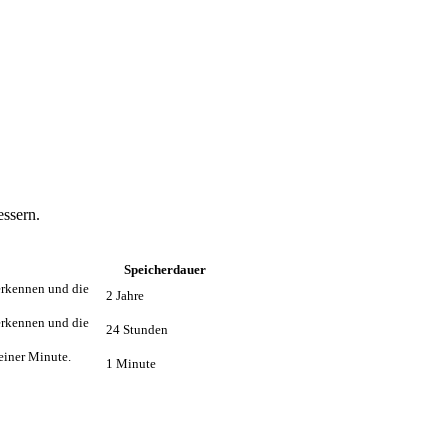
essern.
Speicherdauer
erkennen und die
2 Jahre
erkennen und die
24 Stunden
einer Minute.
1 Minute