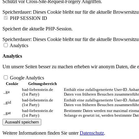
Schützt vor Cross-Site-Request-Forgery Angriffen.
Speicherdauer:
Dieses Cookie bleibt nur für die aktuelle Browsersitz
PHP SESSION ID
Speichert die aktuelle PHP-Session.
Speicherdauer:
Dieses Cookie bleibt nur für die aktuelle Browsersitz
Analytics
Analytics
Um unsere Seiten besser zu machen erheben wir anonym Daten, die es 
Google Analytics
Cookie
Geltungsbereich
bad-liebenstein.de
Enthält eine zufallsgenerierte User-ID. Anh
_ga
(1st Party)
Daten von früheren Besuchen zusammenführ
bad-liebenstein.de
Enthält eine zufallsgenerierte User-ID. Anh
_gid
(1st Party)
Daten von früheren Besuchen zusammenführ
bad-liebenstein.de
Bestimmte Daten werden nur maximal einmal
_gat
(1st Party)
Solange es gesetzt ist, werden bestimmte D
Auswahl speichern
Weitere Informationen finden Sie unter
Datenschutz
.