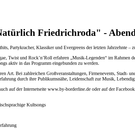
Natürlich Friedrichroda" - Aben
ts, Partykracher, Klassiker und Evergreens der letzten Jahrzehnte – zu 
ggae, Twist und Rock’n’Roll erfahren „Musik-Legenden“ im Rahmen de
songs aktiv in das Programm eingebunden zu werden.
en Art. Bei zahlreichen Großveranstaltungen, Firmenevents, Stadt- und
rfahrung durch ihre Publikumsnähe, Leidenschaft zur Musik, Lebendigkei
such auf der Internetseite www.by-borderline.de oder auf der Facebook
lischsprachige Kultsongs
erfahrung