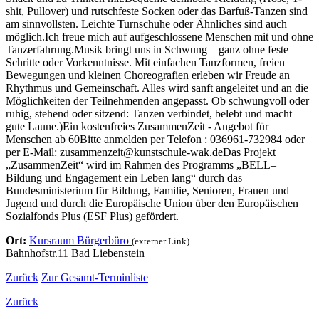
shit, Pullover) und rutschfeste Socken oder das Barfuß-Tanzen sind
am sinnvollsten. Leichte Turnschuhe oder Ähnliches sind auch
möglich.Ich freue mich auf aufgeschlossene Menschen mit und ohne
Tanzerfahrung.Musik bringt uns in Schwung – ganz ohne feste
Schritte oder Vorkenntnisse. Mit einfachen Tanzformen, freien
Bewegungen und kleinen Choreografien erleben wir Freude an
Rhythmus und Gemeinschaft. Alles wird sanft angeleitet und an die
Möglichkeiten der Teilnehmenden angepasst. Ob schwungvoll oder
ruhig, stehend oder sitzend: Tanzen verbindet, belebt und macht
gute Laune.)Ein kostenfreies ZusammenZeit - Angebot für
Menschen ab 60Bitte anmelden per Telefon : 036961-732984 oder
per E-Mail: zusammenzeit@kunstschule-wak.deDas Projekt
„ZusammenZeit“ wird im Rahmen des Programms „BELL–
Bildung und Engagement ein Leben lang“ durch das
Bundesministerium für Bildung, Familie, Senioren, Frauen und
Jugend und durch die Europäische Union über den Europäischen
Sozialfonds Plus (ESF Plus) gefördert.
Ort:
Kursraum Bürgerbüro
(externer Link)
Bahnhofstr.11 Bad Liebenstein
Zurück
Zur Gesamt-Terminliste
Zurück