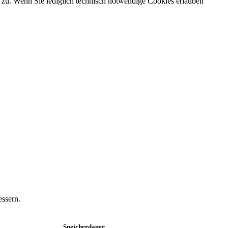
 zu. Wenn Sie lediglich technisch notwendige Cookies erlauben
essern.
Speicherdauer