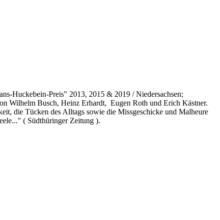
ans-Huckebein-Preis" 2013, 2015 & 2019 / Niedersachsen;
l von Wilhelm Busch, Heinz Erhardt, Eugen Roth und Erich Kästner.
rkeit, die Tücken des Alltags sowie die Missgeschicke und Malheure
le..." ( Südthüringer Zeitung ).